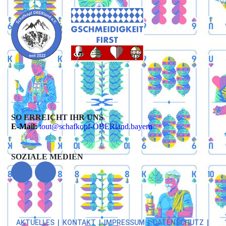
SO ERREICHT IHR UNS
E-Mail:
tout@schafkopf-OBERland.bayern
SOZIALE MEDIEN
AKTUELLES
|
KONTAKT
|
IMPRESSUM
|
DATENSCHUTZ
|