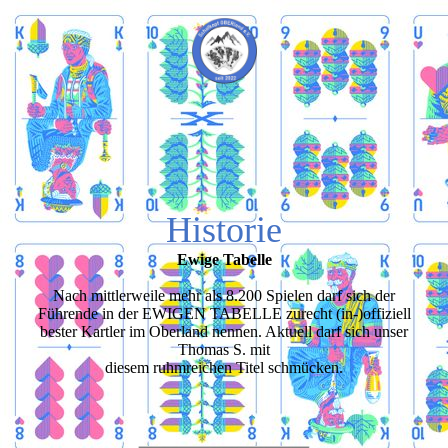
Historie
Ewige Tabelle
Nach mittlerweile mehr als 8.200 Spielen darf sich der
Führende in der EWIGEN TABELLE zurecht (in-)offiziell
bester Kartler im Oberland nennen. Aktuell darf sich unser
Thomas S. mit
diesem ruhmreichen Titel schmücken.