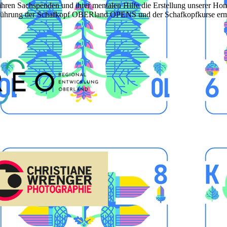
 ihren Sachspenden und ihrer mentalen Hilfe die Erstellung unserer H
führung der Schafkopf OBERland OPENS und der Schafkopfkurse erm