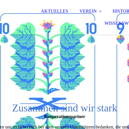
AKTUELLES
VEREIN
HISTOR
WISSENSW
Zusammen sind wir stark
Kooperations­­partner
n uns recht herzlich bei allen unseren Unterstützern bedanken, die uns