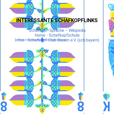
INTERESSANTE SCHAFKOPFLINKS
Schafkopf-Sprache – Wikipedia
Home - Schafkopfschule
Infos - Schafkopf-Club Bayern e.V. (scb.bayern)