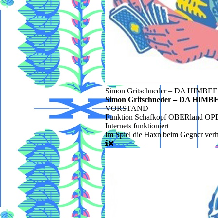
Simon Gritschneder – DA HIMBE
Simon Gritschneder – DA HIM
VORSTAND
Funktion
Schafkopf OBERland OPENS
Internets funktioniert
Im Spiel
die Haxn beim Gegner verh