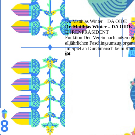
Dr. Matthias Winter – DA OIDE
Dr. Matthias Winter – DA OIDE
EHRENPRÄSIDENT
Funktion
Den Verein nach außen repr
alljährlichen Faschingsumzug organi
Im Spiel
an Durchmarsch beim Rams