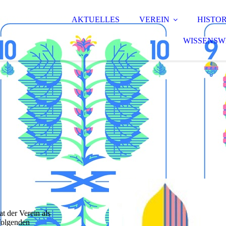
AKTUELLES
VEREIN
HISTOR
WISSENSW
t der Verein als
 folgenden