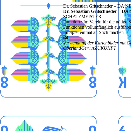
Dr. Sebastian Gritschneder – DA
Dr. Sebastian Gritschneder – 
SCHATZMEISTER
Funktion
: Im Verein für die nötig
Funktionen vollumfänglich ausführ
Im Spiel
einmal an Stich machen
Verwendung der Kartenbilder mit 
Oberland/ServusZUKUNFT