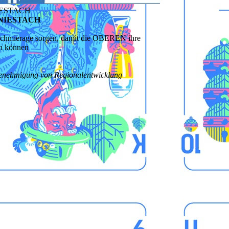
 NIESTACH
DA NIESTACH
e Schmierage sorgen, damit die OBEREN ihre
en können
Genehmigung von Regionalentwicklung