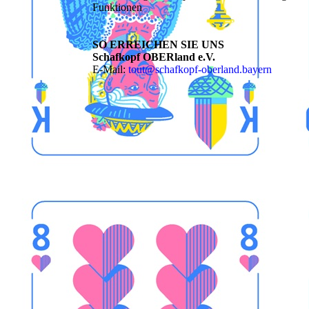
Funktionen
SO ERREICHEN SIE UNS
Schafkopf OBERland e.V.
E-Mail:
tout@schafkopf-oberland.bayern